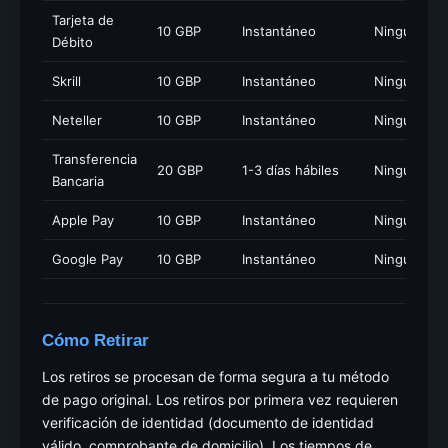
Tarjeta de
10 GBP
Instantáneo
Ninguna
Débito
Skrill
10 GBP
Instantáneo
Ninguna
Neteller
10 GBP
Instantáneo
Ninguna
Transferencia
20 GBP
1-3 días hábiles
Ninguna
Bancaria
Apple Pay
10 GBP
Instantáneo
Ninguna
Google Pay
10 GBP
Instantáneo
Ninguna
Cómo Retirar
Los retiros se procesan de forma segura a tu método
de pago original. Los retiros por primera vez requieren
verificación de identidad (documento de identidad
válido, comprobante de domicilio). Los tiempos de