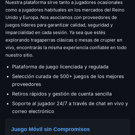
Nuestra plataforma sirve tanto a jugadores ocasionales
como a jugadores habituales en los mercados del Reino
Unido y Europa. Nos asociamos con proveedores de
juegos líderes para garantizar calidad, seguridad y
imparcialidad en cada sesión. Ya sea que estés
explorando tragaperras clásicas o mesas de crupier en
vivo, encontrarás la misma experiencia confiable en todo
nuestro sitio.
Plataforma de juego licenciada y regulada
Selección curada de 500+ juegos de los mejores
proveedores
Retiros rápidos y gestión de cuenta sencilla
Soporte al jugador 24/7 a través de chat en vivo y
correo electrónico
Juego Móvil sin Compromisos