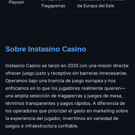
Playson
Tragaperras
de Europa del Este
Sobre Instasino Casino
Instasino Casino se lanzó en 2020 con una misión directa:
ofrecer juego justo y receptivo sin barreras innecesarias.
Operamos bajo una licencia de juego europea y nos
enfocamos en lo que los jugadores realmente quieren—
una amplia selección de tragaperras y juegos de mesa,
términos transparentes y pagos rápidos. A diferencia de
los operadores que priorizan el gasto en marketing sobre
la experiencia del jugador, invertimos en variedad de
juegos e infraestructura confiable.