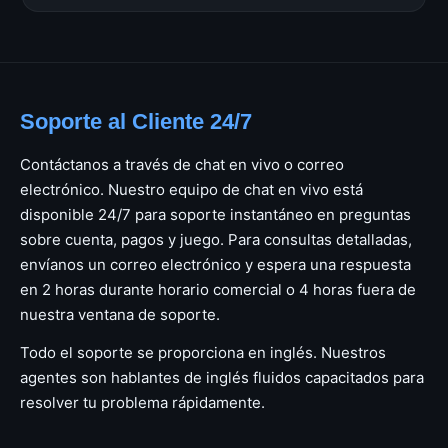
Soporte al Cliente 24/7
Contáctanos a través de chat en vivo o correo
electrónico. Nuestro equipo de chat en vivo está
disponible 24/7 para soporte instantáneo en preguntas
sobre cuenta, pagos y juego. Para consultas detalladas,
envíanos un correo electrónico y espera una respuesta
en 2 horas durante horario comercial o 4 horas fuera de
nuestra ventana de soporte.
Todo el soporte se proporciona en inglés. Nuestros
agentes son hablantes de inglés fluidos capacitados para
resolver tu problema rápidamente.