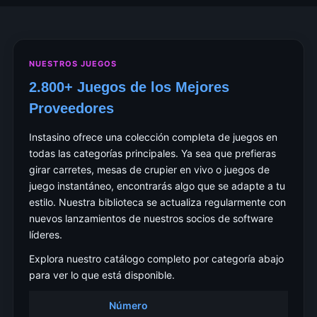
NUESTROS JUEGOS
2.800+ Juegos de los Mejores
Proveedores
Instasino ofrece una colección completa de juegos en
todas las categorías principales. Ya sea que prefieras
girar carretes, mesas de crupier en vivo o juegos de
juego instantáneo, encontrarás algo que se adapte a tu
estilo. Nuestra biblioteca se actualiza regularmente con
nuevos lanzamientos de nuestros socios de software
líderes.
Explora nuestro catálogo completo por categoría abajo
para ver lo que está disponible.
Número