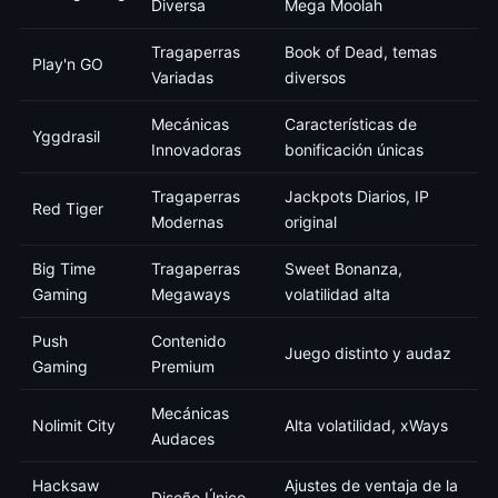
Diversa
Mega Moolah
Tragaperras
Book of Dead, temas
Play'n GO
Variadas
diversos
Mecánicas
Características de
Yggdrasil
Innovadoras
bonificación únicas
Tragaperras
Jackpots Diarios, IP
Red Tiger
Modernas
original
Big Time
Tragaperras
Sweet Bonanza,
Gaming
Megaways
volatilidad alta
Push
Contenido
Juego distinto y audaz
Gaming
Premium
Mecánicas
Nolimit City
Alta volatilidad, xWays
Audaces
Hacksaw
Ajustes de ventaja de la
Diseño Único