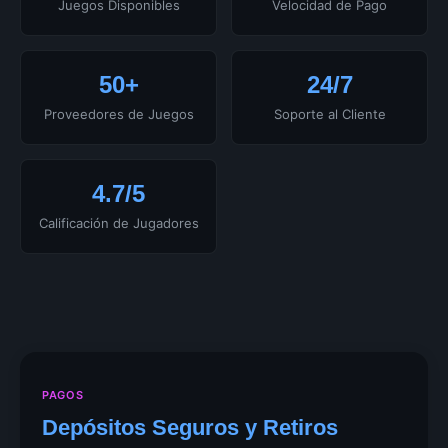
Juegos Disponibles
Velocidad de Pago
50+
24/7
Proveedores de Juegos
Soporte al Cliente
4.7/5
Calificación de Jugadores
PAGOS
Depósitos Seguros y Retiros