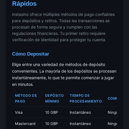
Rápidos
instasino ofrece múltiples métodos de pago confiables
para depósitos y retiros. Todas las transacciones se
procesan de forma segura y cumplen con las
regulaciones financieras. Tu primer retiro requiere
verificación de identidad para proteger tu cuenta.
Cómo Depositar
Elige entre una variedad de métodos de depósito
convenientes. La mayoría de los depósitos se procesan
instantáneamente, lo que te permite comenzar a jugar
en minutos.
MÉTODO DE
DEPÓSITO
TIEMPO DE
COMISIÓN
PAGO
MÍNIMO
PROCESAMIENTO
Visa
10 GBP
Instantáneo
Ninguna
Mastercard
10 GBP
Instantáneo
Ninguna