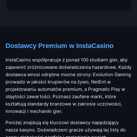
Dostawcy Premium w InstaCasino
InstaCasino współpracuje z ponad 100 studiami gier, aby
zapewnić zróżnicowane doświadczenia hazardowe. Każdy
dostawca wnosi odrębne mocne strony: Evolution Gaming
prowadzi w jakości krupierów na żywo, NetEnt w
projektowaniu automatów premium, a Pragmatic Play w
objętości zawartości. Poznasz zaufane marki, które
kształtują standardy branżowe w zakresie uczciwości,
innowacji i mechaniki gier.
Poniżej znajdują się kluczowi dostawcy napędzający
nasze kasyno. Doświadczeni gracze używają tej listy do