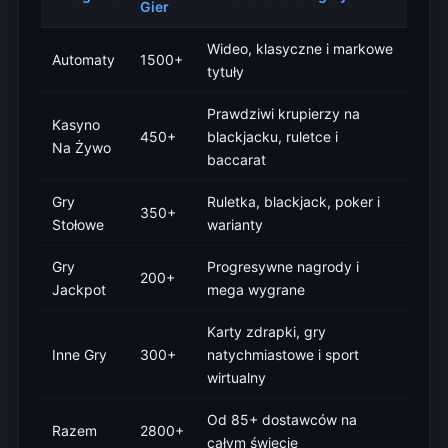
Gier
Wideo, klasyczne i markowe
Automaty
1500+
tytuły
Prawdziwi krupierzy na
Kasyno
450+
blackjacku, ruletce i
Na Żywo
baccarat
Gry
Ruletka, blackjack, poker i
350+
Stołowe
warianty
Gry
Progresywne nagrody i
200+
Jackpot
mega wygrane
Karty zdrapki, gry
Inne Gry
300+
natychmiastowe i sport
wirtualny
Od 85+ dostawców na
Razem
2800+
całym świecie