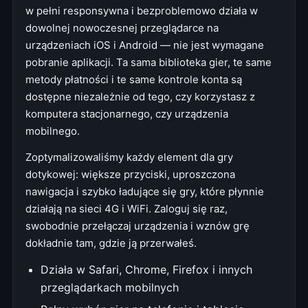
w pełni responsywna i bezproblemowo działa w
dowolnej nowoczesnej przeglądarce na
urządzeniach iOS i Android — nie jest wymagane
pobranie aplikacji. Ta sama biblioteka gier, te same
metody płatności i te same kontrole konta są
dostępne niezależnie od tego, czy korzystasz z
komputera stacjonarnego, czy urządzenia
mobilnego.
Zoptymalizowaliśmy każdy element dla gry
dotykowej: większe przyciski, uproszczona
nawigacja i szybko ładujące się gry, które płynnie
działają na sieci 4G i WiFi. Zaloguj się raz,
swobodnie przełączaj urządzenia i wznów grę
dokładnie tam, gdzie ją przerwałeś.
Działa w Safari, Chrome, Firefox i innych
przeglądarkach mobilnych