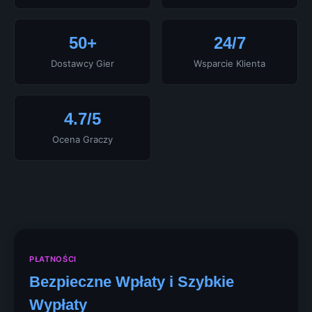
50+
24/7
Dostawcy Gier
Wsparcie Klienta
4.7/5
Ocena Graczy
PŁATNOŚCI
Bezpieczne Wpłaty i Szybkie
Wypłaty