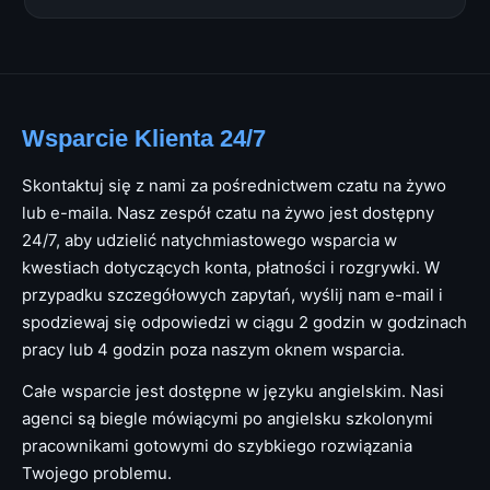
Wsparcie Klienta 24/7
Skontaktuj się z nami za pośrednictwem czatu na żywo
lub e-maila. Nasz zespół czatu na żywo jest dostępny
24/7, aby udzielić natychmiastowego wsparcia w
kwestiach dotyczących konta, płatności i rozgrywki. W
przypadku szczegółowych zapytań, wyślij nam e-mail i
spodziewaj się odpowiedzi w ciągu 2 godzin w godzinach
pracy lub 4 godzin poza naszym oknem wsparcia.
Całe wsparcie jest dostępne w języku angielskim. Nasi
agenci są biegle mówiącymi po angielsku szkolonymi
pracownikami gotowymi do szybkiego rozwiązania
Twojego problemu.