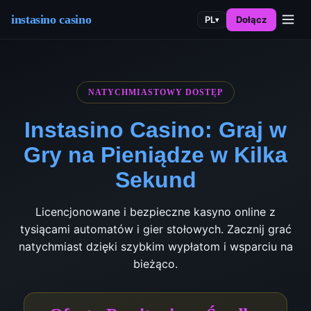
instasino casino
PL
Dołącz
▾
NATYCHMIASTOWY DOSTĘP
Instasino Casino: Graj w
Gry na Pieniądze w Kilka
Sekund
Licencjonowane i bezpieczne kasyno online z
tysiącami automatów i gier stołowych. Zacznij grać
natychmiast dzięki szybkim wypłatom i wsparciu na
bieżąco.